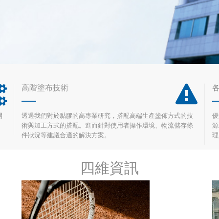
高階塗布技術
開
透過我們對於黏膠的高專業研究，搭配高端生產塗佈方式的技
優
術與加工方式的搭配。進而針對使用者操作環境、物流儲存條
源
件狀況等建議合適的解決方案。
理
四維資訊