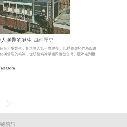
華人膠帶的誕生
四維歷史
個台大畢業生，創造華人第一卷膠帶 。以禮義廉恥作為四維
化與管理的精神，從研發精神帶領四維從台灣、亞洲走到世
ead More
聯絡資訊