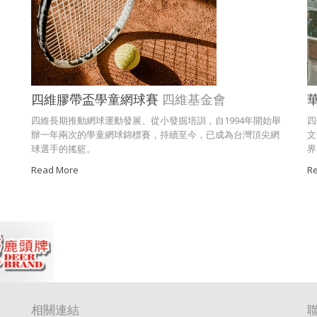
四維膠帶盃學童網球賽
四維基金會
四維長期推動網球運動發展、從小發掘培訓，自1994年開始舉
四
辦一年兩次的學童網球錦標賽，持續至今，已成為台灣頂尖網
文
球選手的搖籃。
界
Read More
R
相關連結